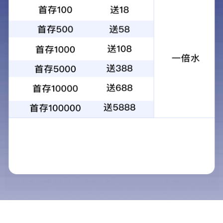
English
绿麦隆
用于小麦、棉花、花生、大豆、烟草等旱田作物中防治一年生
禾本科、莎草科和大多数阔叶杂草。
CAS NO ：
15545-48-9
规 格：
97%TG、95%TG
关键词：
原药产品 | 制剂系列 | 中间体
所属分类：
除草剂